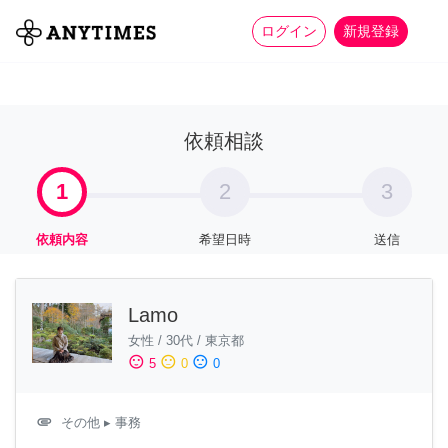
more_horiz
全て
修理・組立
家事
ログイン
新規登録
依頼相談
1
2
3
依頼内容
希望日時
送信
Lamo
女性
/
30代
/
東京都
sentiment_satisfied
sentiment_neutral
sentiment_dissatisfied
5
0
0
attachment
その他
▸ 事務