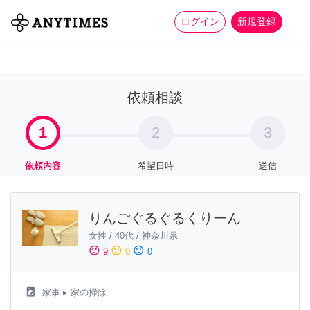
more_horiz
全て
修理・組立
家事
ログイン
新規登録
依頼相談
1
2
3
依頼内容
希望日時
送信
りんごぐるぐるくりーん
女性
/
40代
/
神奈川県
sentiment_satisfied
sentiment_neutral
sentiment_dissatisfied
9
0
0
local_laundry_service
家事
▸ 家の掃除