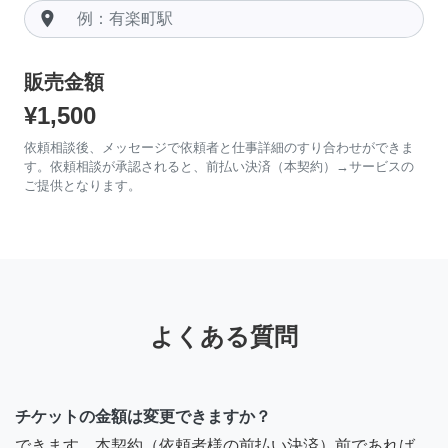
room
販売金額
¥1,500
依頼相談後、メッセージで依頼者と仕事詳細のすり合わせができま
す。依頼相談が承認されると、前払い決済（本契約）→サービスの
ご提供となります。
よくある質問
チケットの金額は変更できますか？
できます。本契約（依頼者様の前払い決済）前であれば、