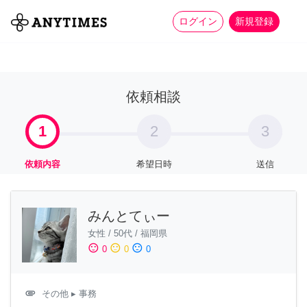
more_horiz
全て
修理・組立
家事
ログイン
新規登録
依頼相談
1
2
3
依頼内容
希望日時
送信
みんとてぃー
女性
/
50代
/
福岡県
sentiment_satisfied
sentiment_neutral
sentiment_dissatisfied
0
0
0
attachment
その他
▸ 事務