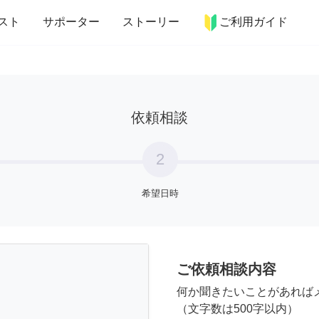
more_horiz
インテリア
趣味・習い事
ペット
料理
スト
サポーター
ストーリー
ご利用ガイド
依頼相談
2
希望日時
ご依頼相談内容
何か聞きたいことがあれば
（文字数は500字以内）