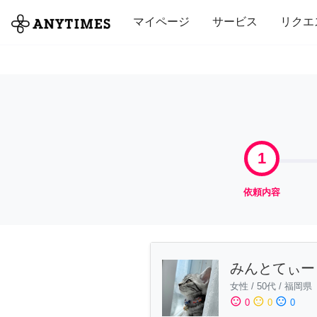
全て
修理・組立
家事
引っ越し
マイページ
サービス
リクエ
1
依頼内容
みんとてぃー
女性
/
50代
/
福岡県
sentiment_satisfied
sentiment_neutral
sentiment_dissatisfied
0
0
0