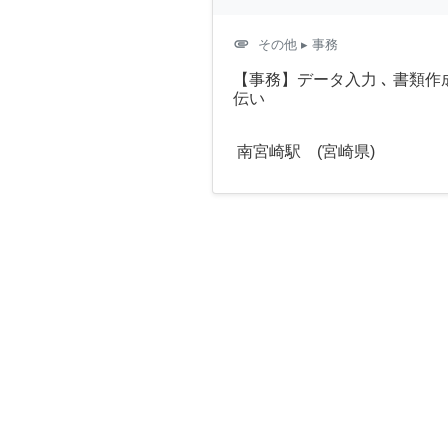
attachment
その他
▸ 事務
【事務】データ入力 ､ 書類作成
伝い
南宮崎駅 (宮崎県)