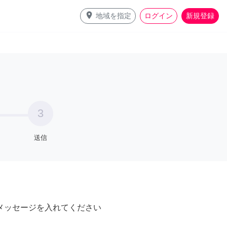
place
地域を指定
ログイン
新規登録
3
送信
メッセージを入れてください