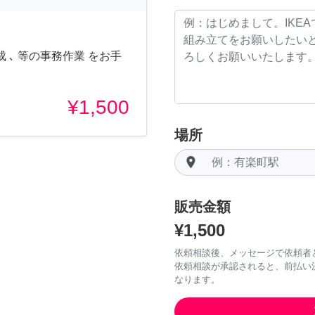
 ､ 等の事務作業 をお手
¥1,500
場所
room
販売金額
¥1,500
依頼相談後、メッセージで依頼者
依頼相談が承認されると、前払い
なります。