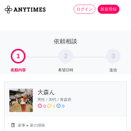
more_horiz
全て
修理・組立
家事
ログイン
新規登録
依頼相談
1
2
3
依頼内容
希望日時
送信
大森ん
男性
/
30代
/
青森県
sentiment_satisfied
sentiment_neutral
sentiment_dissatisfied
0
0
0
local_laundry_service
家事
▸ 家の掃除