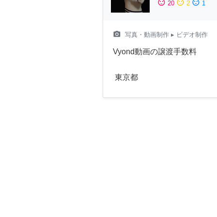
sentiment_satisfied
sentiment_neutral
sentiment_dissatisfied
20
2
1
camera_alt
写真・動画制作
▸ ビデオ制作
Vyond動画の譲渡手数料
東京都