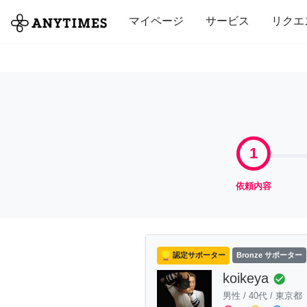
全て
修理・組立
家事
引っ越し
マイページ
サービス
リクエ
1
依頼内容
認定サポーター
Bronze サポーター
koikeya
check_circle
男性
/
40代
/
東京都