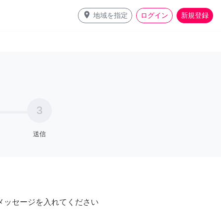
place
地域を指定
ログイン
新規登録
3
送信
メッセージを入れてください