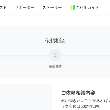
more_horiz
インテリア
趣味・習い事
ペット
料理
スト
サポーター
ストーリー
ご利用ガイド
依頼相談
2
希望日時
ご依頼相談内容
何か聞きたいことがあれば
（文字数は500字以内）