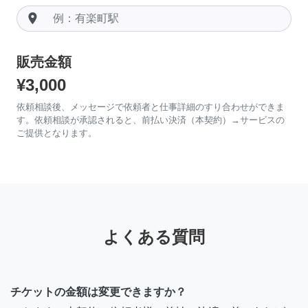
room
販売金額
¥3,000
依頼相談後、メッセージで依頼者と仕事詳細のすり合わせができま
す。依頼相談が承認されると、前払い決済（本契約）→サービスの
ご提供となります。
よくある質問
チケットの金額は変更できますか？