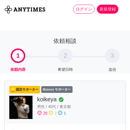
more_horiz
全て
修理・組立
家事
ログイン
新規登録
依頼相談
1
2
3
依頼内容
希望日時
送信
認定サポーター
Bronze サポーター
koikeya
check_circle
男性
/
40代
/
東京都
sentiment_satisfied
sentiment_neutral
sentiment_dissatisfied
20
2
1