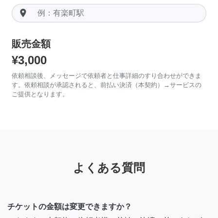
room
販売金額
¥3,000
依頼相談後、メッセージで依頼者と仕事詳細のすり合わせができま
す。依頼相談が承認されると、前払い決済（本契約）→サービスの
ご提供となります。
よくある質問
チケットの金額は変更できますか？