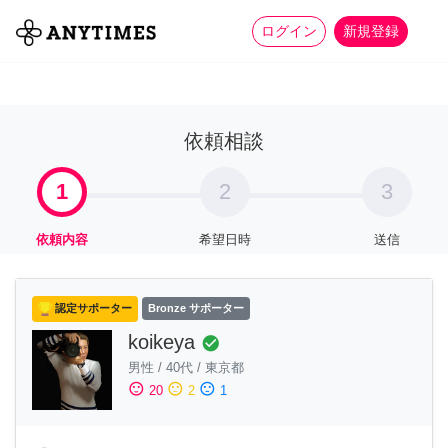
more_horiz
全て
修理・組立
家事
ログイン
新規登録
依頼相談
1
2
3
依頼内容
希望日時
送信
認定サポーター
Bronze サポーター
koikeya
check_circle
男性
/
40代
/
東京都
sentiment_satisfied
sentiment_neutral
sentiment_dissatisfied
20
2
1