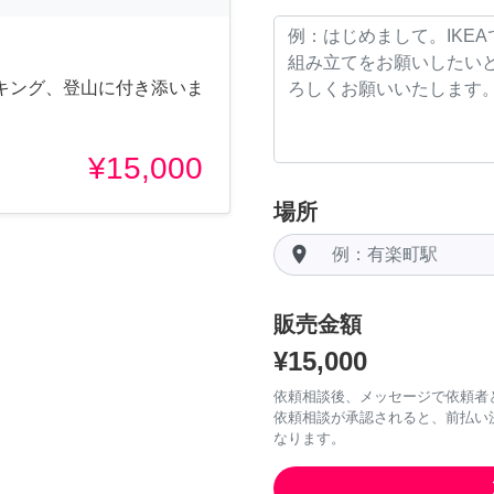
キング、登山に付き添いま
¥15,000
場所
room
販売金額
¥15,000
依頼相談後、メッセージで依頼者
依頼相談が承認されると、前払い
なります。