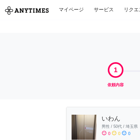
全て
修理・組立
家事
引っ越し
マイページ
サービス
リクエ
1
依頼内容
いわん
男性
/
50代
/
埼玉県
sentiment_satisfied
sentiment_neutral
sentiment_dissatisfied
0
0
0