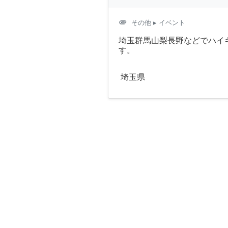
attachment
その他
▸ イベント
埼玉群馬山梨長野などでハイ
す。
埼玉県