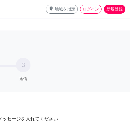
place
地域を指定
ログイン
新規登録
3
送信
メッセージを入れてください