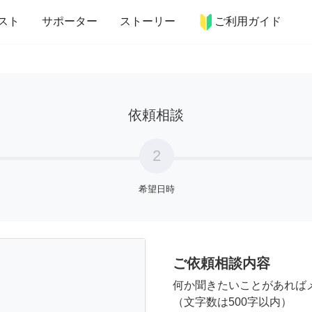
more_horiz
インテリア
趣味・習い事
ペット
料理
スト
サポーター
ストーリー
ご利用ガイド
依頼相談
2
希望日時
ご依頼相談内容
何か聞きたいことがあれば
（文字数は500字以内）