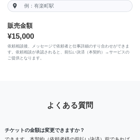
room
販売金額
¥15,000
依頼相談後、メッセージで依頼者と仕事詳細のすり合わせができま
す。依頼相談が承認されると、前払い決済（本契約）→サービスの
ご提供となります。
よくある質問
チケットの金額は変更できますか？
できます。本契約（依頼者様の前払い決済）前であれば、