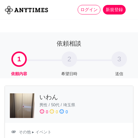
more_horiz
全て
修理・組立
家事
ログイン
新規登録
依頼相談
1
2
3
依頼内容
希望日時
送信
いわん
男性
/
50代
/
埼玉県
sentiment_satisfied
sentiment_neutral
sentiment_dissatisfied
0
0
0
attachment
その他
▸ イベント