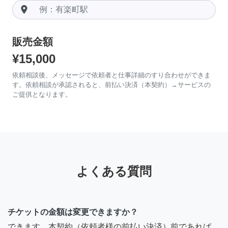
room
販売金額
¥15,000
依頼相談後、メッセージで依頼者と仕事詳細のすり合わせができま
す。依頼相談が承認されると、前払い決済（本契約）→サービスの
ご提供となります。
よくある質問
チケットの金額は変更できますか？
できます。本契約（依頼者様の前払い決済）前であれば、