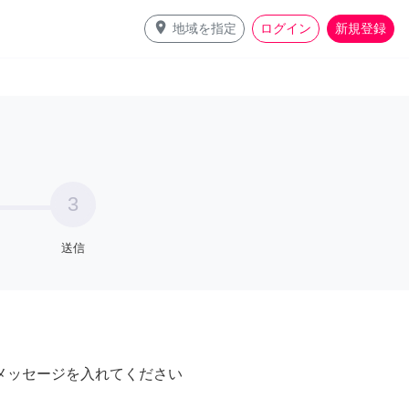
place
地域を指定
ログイン
新規登録
3
送信
メッセージを入れてください