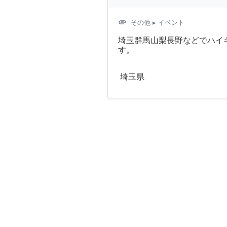
attachment
その他
▸ イベント
埼玉群馬山梨長野などでハイ
す。
埼玉県