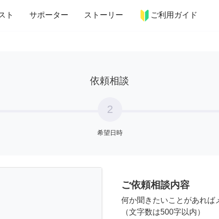
more_horiz
インテリア
趣味・習い事
ペット
料理
スト
サポーター
ストーリー
ご利用ガイド
依頼相談
2
希望日時
ご依頼相談内容
何か聞きたいことがあれば
（文字数は500字以内）