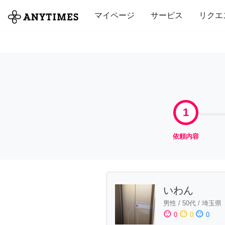
全て
修理・組立
家事
引っ越し
マイページ
サービス
リクエ
1
依頼内容
いわん
男性
/
50代
/
埼玉県
sentiment_satisfied
sentiment_neutral
sentiment_dissatisfied
0
0
0