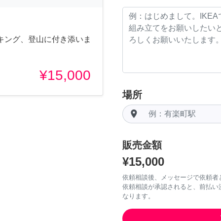
キング、登山に付き添いま
¥15,000
場所
room
販売金額
¥15,000
依頼相談後、メッセージで依頼者
依頼相談が承認されると、前払い
なります。