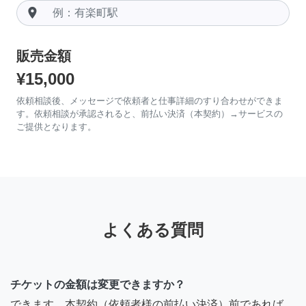
room
販売金額
¥15,000
依頼相談後、メッセージで依頼者と仕事詳細のすり合わせができま
す。依頼相談が承認されると、前払い決済（本契約）→サービスの
ご提供となります。
よくある質問
チケットの金額は変更できますか？
できます。本契約（依頼者様の前払い決済）前であれば、