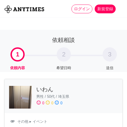
more_horiz
全て
修理・組立
家事
ログイン
新規登録
依頼相談
1
2
3
依頼内容
希望日時
送信
いわん
男性
/
50代
/
埼玉県
sentiment_satisfied
sentiment_neutral
sentiment_dissatisfied
0
0
0
attachment
その他
▸ イベント