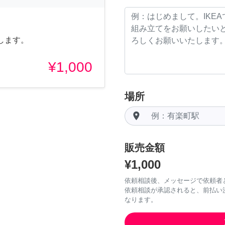
します。
¥1,000
場所
room
販売金額
¥1,000
依頼相談後、メッセージで依頼者
依頼相談が承認されると、前払い
なります。