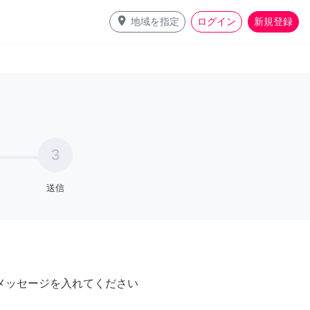
place
地域を指定
ログイン
新規登録
3
送信
メッセージを入れてください