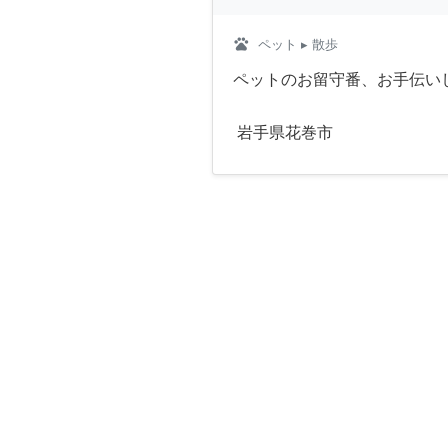
pets
ペット
▸ 散歩
ペットのお留守番、お手伝い
岩手県花巻市