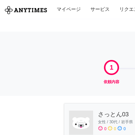
全て
修理・組立
家事
引っ越し
マイページ
サービス
リクエ
1
依頼内容
さっとん03
女性
/
30代
/
岩手県
sentiment_satisfied
sentiment_neutral
sentiment_dissatisfied
0
0
0