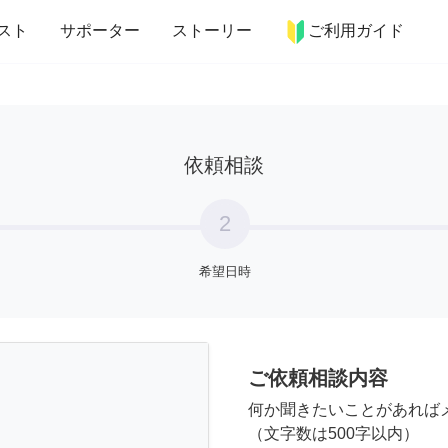
more_horiz
インテリア
趣味・習い事
ペット
料理
スト
サポーター
ストーリー
ご利用ガイド
依頼相談
2
希望日時
ご依頼相談内容
何か聞きたいことがあれば
（文字数は500字以内）