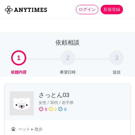
more_horiz
全て
修理・組立
家事
ログイン
新規登録
依頼相談
1
2
3
依頼内容
希望日時
送信
さっとん03
女性
/
30代
/
岩手県
sentiment_satisfied
sentiment_neutral
sentiment_dissatisfied
0
0
0
pets
ペット
▸ 散歩