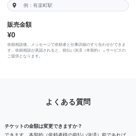
room
販売金額
¥0
依頼相談後、メッセージで依頼者と仕事詳細のすり合わせができま
す。依頼相談が承認されると、前払い決済（本契約）→サービスの
ご提供となります。
よくある質問
チケットの金額は変更できますか？
できます。本契約（依頼者様の前払い決済）前であれば、