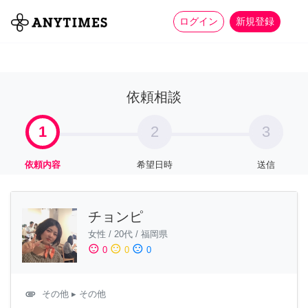
more_horiz
全て
修理・組立
家事
ログイン
新規登録
依頼相談
1
2
3
依頼内容
希望日時
送信
チョンピ
女性
/
20代
/
福岡県
sentiment_satisfied
sentiment_neutral
sentiment_dissatisfied
0
0
0
attachment
その他
▸ その他