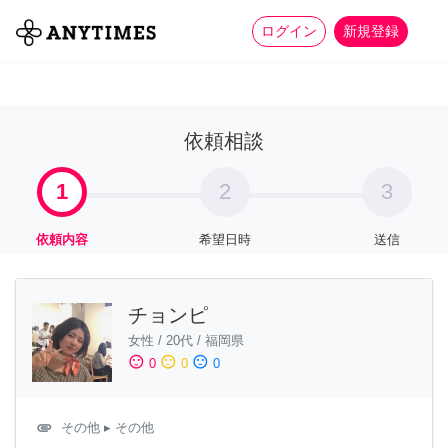
more_horiz
全て
修理・組立
家事
ログイン
新規登録
依頼相談
1
2
3
依頼内容
希望日時
送信
チョンピ
女性
/
20代
/
福岡県
sentiment_satisfied
sentiment_neutral
sentiment_dissatisfied
0
0
0
attachment
その他
▸ その他