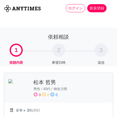
more_horiz
全て
修理・組立
家事
ログイン
新規登録
依頼相談
1
2
3
依頼内容
希望日時
送信
松本 哲男
男性
/
40代
/
神奈川県
sentiment_satisfied
sentiment_neutral
sentiment_dissatisfied
0
0
0
local_laundry_service
家事
▸ 運転代行