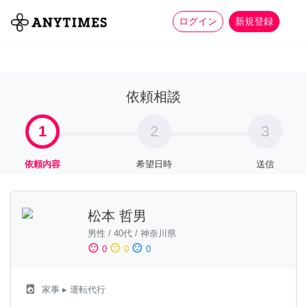
more_horiz
全て
修理・組立
家事
ログイン
新規登録
依頼相談
1
2
3
依頼内容
希望日時
送信
松本 哲男
男性
/
40代
/
神奈川県
sentiment_satisfied
sentiment_neutral
sentiment_dissatisfied
0
0
0
local_laundry_service
家事
▸ 運転代行