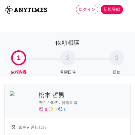
more_horiz
全て
修理・組立
家事
ログイン
新規登録
依頼相談
1
2
3
依頼内容
希望日時
送信
松本 哲男
男性
/
40代
/
神奈川県
sentiment_satisfied
sentiment_neutral
sentiment_dissatisfied
0
0
0
local_laundry_service
家事
▸ 運転代行