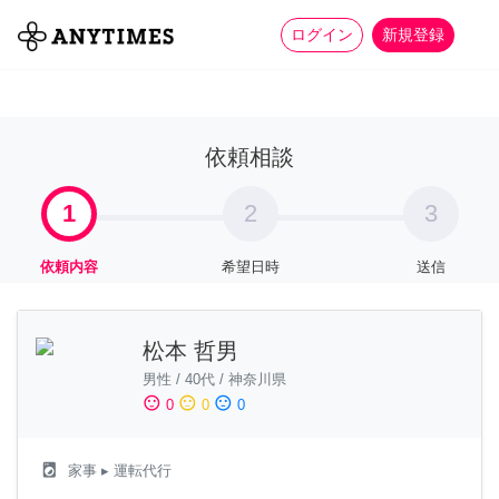
more_horiz
全て
修理・組立
家事
ログイン
新規登録
依頼相談
1
2
3
依頼内容
希望日時
送信
松本 哲男
男性
/
40代
/
神奈川県
sentiment_satisfied
sentiment_neutral
sentiment_dissatisfied
0
0
0
local_laundry_service
家事
▸ 運転代行