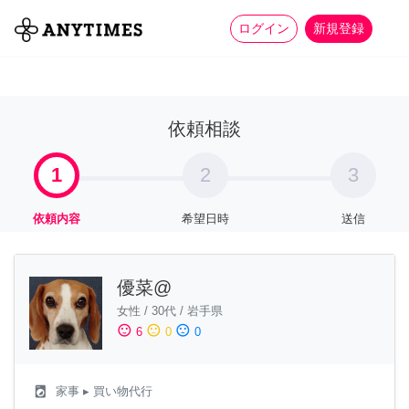
more_horiz
全て
修理・組立
家事
ログイン
新規登録
依頼相談
1
2
3
依頼内容
希望日時
送信
優菜@
女性
/
30代
/
岩手県
sentiment_satisfied
sentiment_neutral
sentiment_dissatisfied
6
0
0
local_laundry_service
家事
▸ 買い物代行