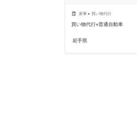
local_laundry_service
家事
▸ 買い物代行
買い物代行⭐︎普通自動車
岩手県