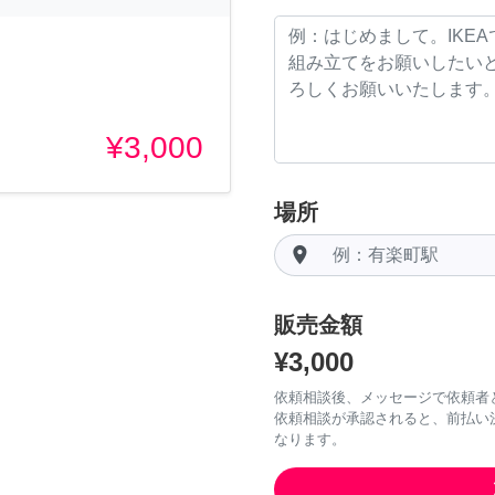
¥3,000
場所
room
販売金額
¥3,000
依頼相談後、メッセージで依頼者
依頼相談が承認されると、前払い
なります。