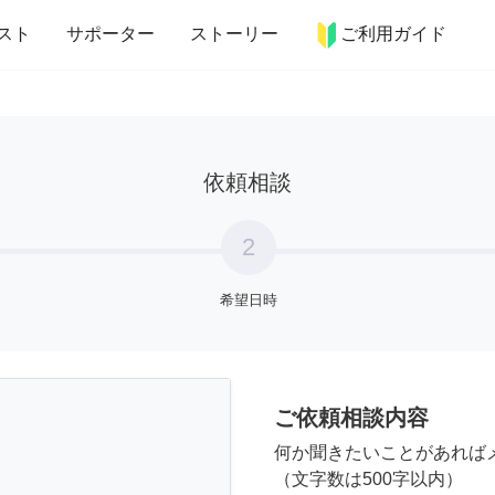
more_horiz
インテリア
趣味・習い事
ペット
料理
スト
サポーター
ストーリー
ご利用ガイド
依頼相談
2
希望日時
ご依頼相談内容
何か聞きたいことがあれば
（文字数は500字以内）