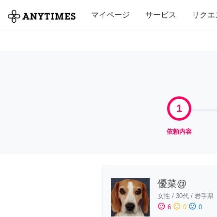
全て
修理・組立
家事
引っ越し
マイページ
サービス
リクエ
1
依頼内容
優菜@
女性
/
30代
/
岩手県
sentiment_satisfied
sentiment_neutral
sentiment_dissatisfied
6
0
0