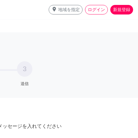
place
地域を指定
ログイン
新規登録
3
送信
メッセージを入れてください