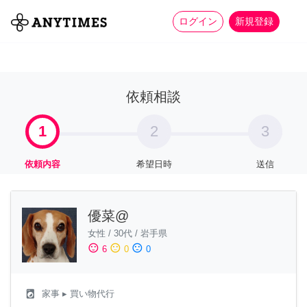
more_horiz
全て
修理・組立
家事
ログイン
新規登録
依頼相談
1
2
3
依頼内容
希望日時
送信
優菜@
女性
/
30代
/
岩手県
sentiment_satisfied
sentiment_neutral
sentiment_dissatisfied
6
0
0
local_laundry_service
家事
▸ 買い物代行