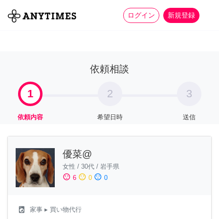
more_horiz
全て
修理・組立
家事
ログイン
新規登録
依頼相談
1
2
3
依頼内容
希望日時
送信
優菜@
女性
/
30代
/
岩手県
sentiment_satisfied
sentiment_neutral
sentiment_dissatisfied
6
0
0
local_laundry_service
家事
▸ 買い物代行