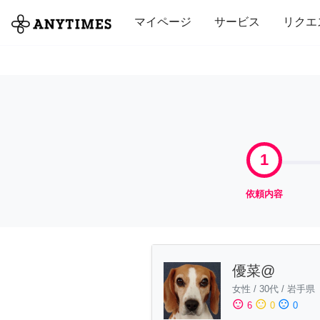
全て
修理・組立
家事
引っ越し
マイページ
サービス
リクエ
1
依頼内容
優菜@
女性
/
30代
/
岩手県
sentiment_satisfied
sentiment_neutral
sentiment_dissatisfied
6
0
0