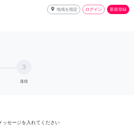
place
地域を指定
ログイン
新規登録
3
送信
メッセージを入れてください