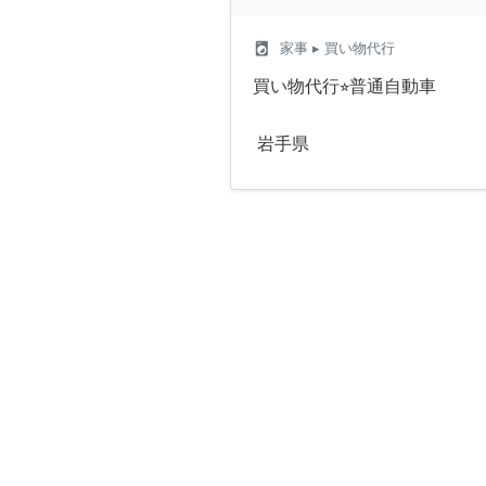
local_laundry_service
家事
▸ 買い物代行
買い物代行⭐︎普通自動車
岩手県