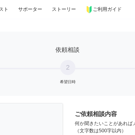
more_horiz
インテリア
趣味・習い事
ペット
料理
スト
サポーター
ストーリー
ご利用ガイド
依頼相談
2
希望日時
ご依頼相談内容
何か聞きたいことがあれば
（文字数は500字以内）