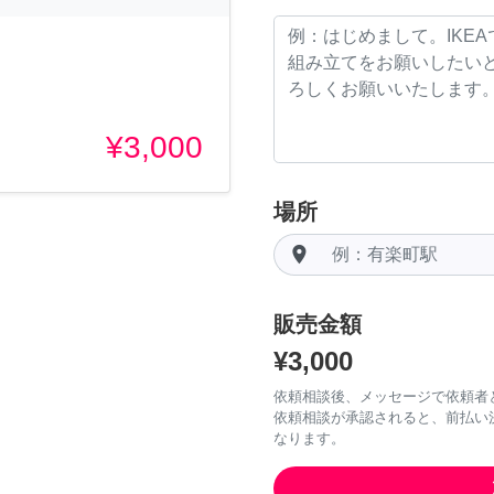
¥3,000
場所
room
販売金額
¥3,000
依頼相談後、メッセージで依頼者
依頼相談が承認されると、前払い
なります。