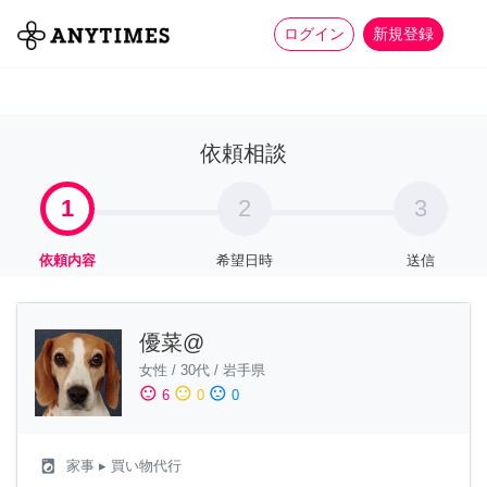
more_horiz
全て
修理・組立
家事
ログイン
新規登録
依頼相談
1
2
3
依頼内容
希望日時
送信
優菜@
女性
/
30代
/
岩手県
sentiment_satisfied
sentiment_neutral
sentiment_dissatisfied
6
0
0
local_laundry_service
家事
▸ 買い物代行