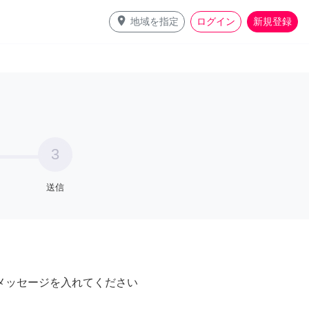
place
地域を指定
ログイン
新規登録
3
送信
メッセージを入れてください