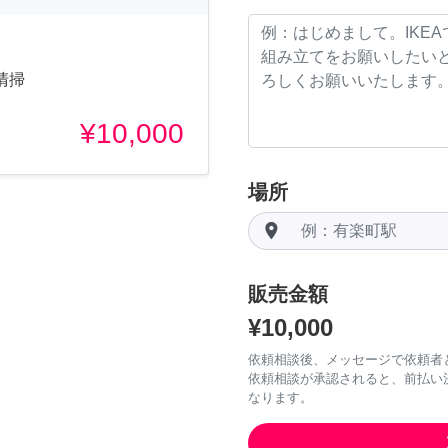
清掃
¥10,000
場所
room
販売金額
¥10,000
依頼相談後、メッセージで依頼者
依頼相談が承認されると、前払い
なります。