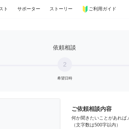
more_horiz
インテリア
趣味・習い事
ペット
料理
スト
サポーター
ストーリー
ご利用ガイド
依頼相談
2
希望日時
ご依頼相談内容
何か聞きたいことがあれば
（文字数は500字以内）