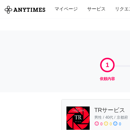
全て
修理・組立
家事
引っ越し
マイページ
サービス
リクエ
1
依頼内容
TRサービス
男性
/
40代
/
京都府
sentiment_satisfied
sentiment_neutral
sentiment_dissatisfied
0
0
0