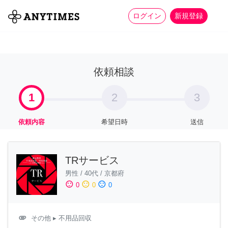
more_horiz
全て
修理・組立
家事
ログイン
新規登録
依頼相談
1
2
3
依頼内容
希望日時
送信
TRサービス
男性
/
40代
/
京都府
sentiment_satisfied
sentiment_neutral
sentiment_dissatisfied
0
0
0
attachment
その他
▸ 不用品回収