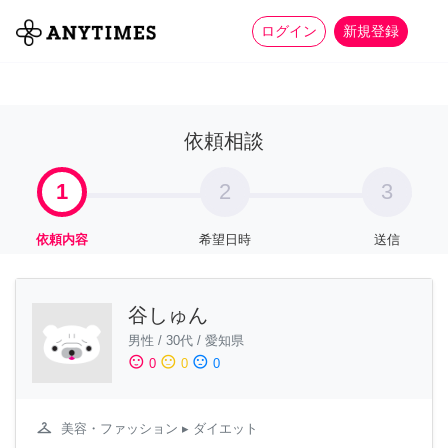
more_horiz
全て
修理・組立
家事
ログイン
新規登録
依頼相談
1
2
3
依頼内容
希望日時
送信
谷しゅん
男性
/
30代
/
愛知県
sentiment_satisfied
sentiment_neutral
sentiment_dissatisfied
0
0
0
checkroom
美容・ファッション
▸ ダイエット