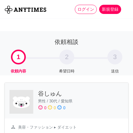
more_horiz
全て
修理・組立
家事
ログイン
新規登録
依頼相談
1
2
3
依頼内容
希望日時
送信
谷しゅん
男性
/
30代
/
愛知県
sentiment_satisfied
sentiment_neutral
sentiment_dissatisfied
0
0
0
checkroom
美容・ファッション
▸ ダイエット