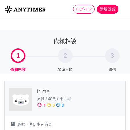
more_horiz
全て
修理・組立
家事
ログイン
新規登録
依頼相談
1
2
3
依頼内容
希望日時
送信
irime
女性
/
40代
/
東京都
sentiment_satisfied
sentiment_neutral
sentiment_dissatisfied
4
0
0
class
趣味・習い事
▸ 音楽