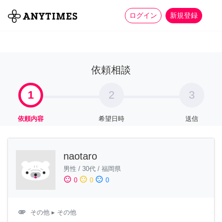
more_horiz
全て
修理・組立
家事
ログイン
新規登録
依頼相談
1
2
3
依頼内容
希望日時
送信
naotaro
男性
/
30代
/
福岡県
sentiment_satisfied
sentiment_neutral
sentiment_dissatisfied
0
0
0
attachment
その他
▸ その他