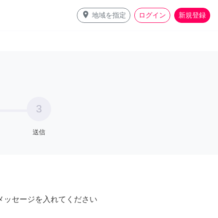
place
地域を指定
ログイン
新規登録
3
送信
メッセージを入れてください