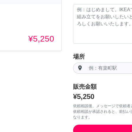
¥5,250
場所
room
販売金額
¥5,250
依頼相談後、メッセージで依頼者
依頼相談が承認されると、前払い
なります。