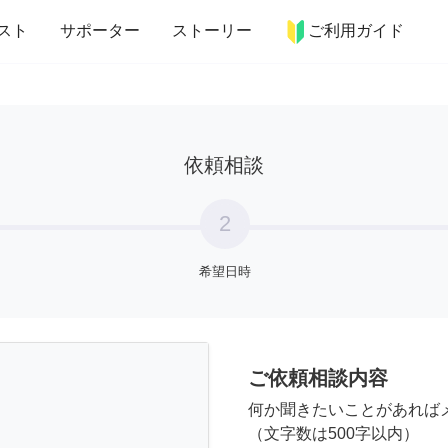
more_horiz
インテリア
趣味・習い事
ペット
料理
スト
サポーター
ストーリー
ご利用ガイド
依頼相談
2
希望日時
ご依頼相談内容
何か聞きたいことがあれば
（文字数は500字以内）