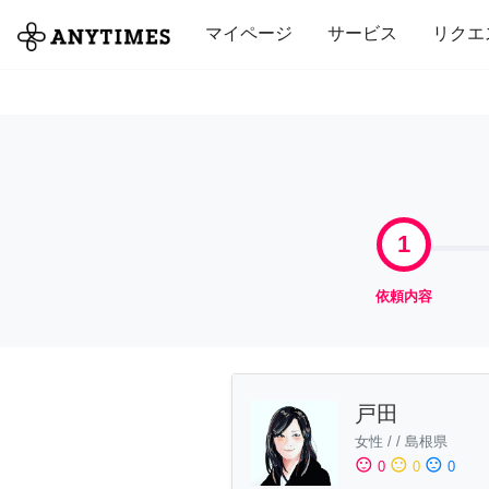
全て
修理・組立
家事
引っ越し
マイページ
サービス
リクエ
1
依頼内容
戸田
女性
/
/
島根県
sentiment_satisfied
sentiment_neutral
sentiment_dissatisfied
0
0
0