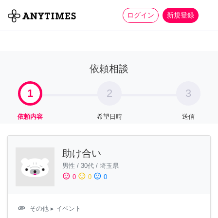
more_horiz
全て
修理・組立
家事
ログイン
新規登録
依頼相談
1
2
3
依頼内容
希望日時
送信
助け合い
男性
/
30代
/
埼玉県
sentiment_satisfied
sentiment_neutral
sentiment_dissatisfied
0
0
0
attachment
その他
▸ イベント