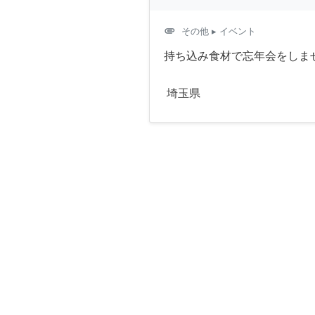
attachment
その他
▸ イベント
持ち込み食材で忘年会をしま
埼玉県