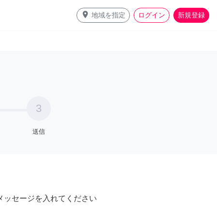
place
地域を指定
ログイン
新規登録
3
送信
メッセージを入れてください