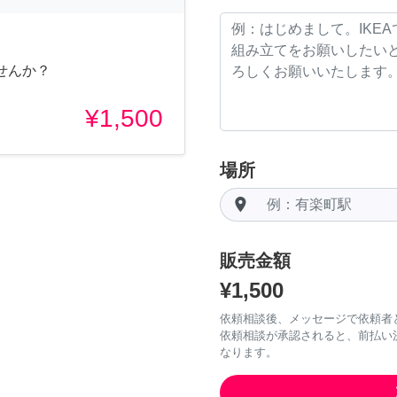
せんか？
¥1,500
場所
room
販売金額
¥1,500
依頼相談後、メッセージで依頼者
依頼相談が承認されると、前払い
なります。