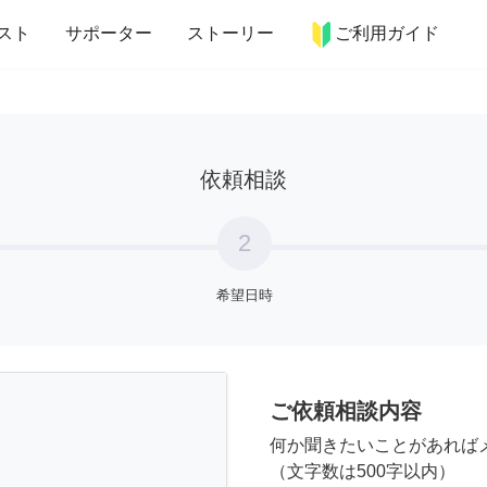
more_horiz
インテリア
趣味・習い事
ペット
料理
スト
サポーター
ストーリー
ご利用ガイド
依頼相談
2
希望日時
ご依頼相談内容
何か聞きたいことがあれば
（文字数は500字以内）