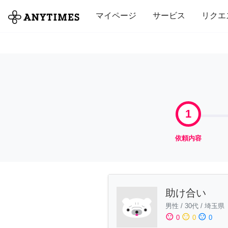
全て
修理・組立
家事
引っ越し
マイページ
サービス
リクエ
1
依頼内容
助け合い
男性
/
30代
/
埼玉県
sentiment_satisfied
sentiment_neutral
sentiment_dissatisfied
0
0
0