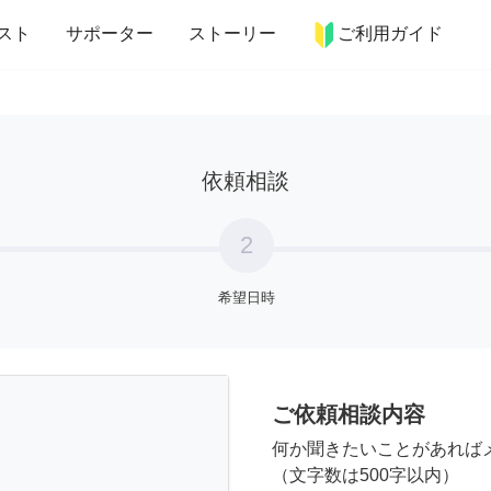
more_horiz
インテリア
趣味・習い事
ペット
料理
スト
サポーター
ストーリー
ご利用ガイド
依頼相談
2
希望日時
ご依頼相談内容
何か聞きたいことがあれば
（文字数は500字以内）