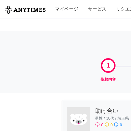
全て
修理・組立
家事
引っ越し
マイページ
サービス
リクエ
1
依頼内容
助け合い
男性
/
30代
/
埼玉県
sentiment_satisfied
sentiment_neutral
sentiment_dissatisfied
0
0
0