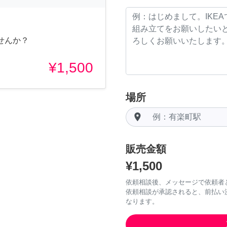
せんか？
¥1,500
場所
room
販売金額
¥1,500
依頼相談後、メッセージで依頼者
依頼相談が承認されると、前払い
なります。