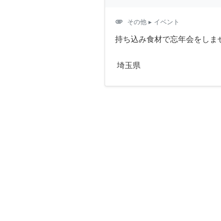
attachment
その他
▸ イベント
持ち込み食材で忘年会をしま
埼玉県