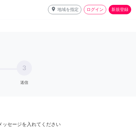
place
地域を指定
ログイン
新規登録
3
送信
メッセージを入れてください