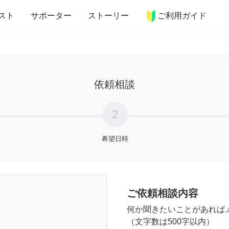
more_horiz
インテリア
趣味・習い事
ペット
料理
スト
サポーター
ストーリー
ご利用ガイド
依頼相談
2
希望日時
ご依頼相談内容
何か聞きたいことがあれば
（文字数は500字以内）