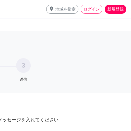
place
地域を指定
ログイン
新規登録
3
送信
メッセージを入れてください