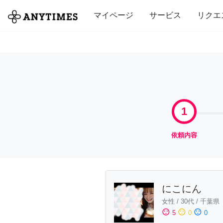
全て
修理・組立
家事
引っ越し
マイページ
サービス
リクエ
1
依頼内容
にこにん
女性
/
30代
/
千葉県
sentiment_satisfied
sentiment_neutral
sentiment_dissatisfied
5
0
0