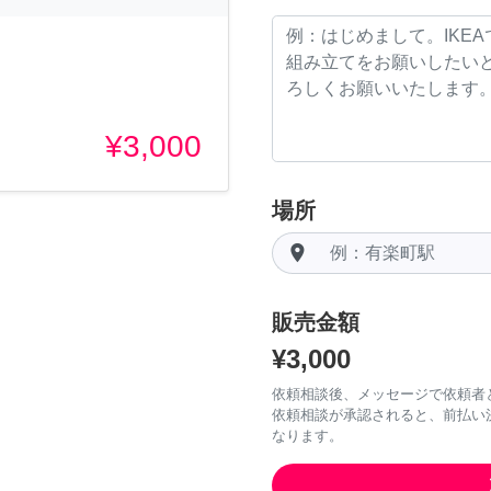
¥3,000
場所
room
販売金額
¥3,000
依頼相談後、メッセージで依頼者
依頼相談が承認されると、前払い
なります。