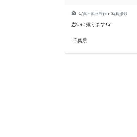
camera_alt
写真・動画制作
▸ 写真撮影
思い出撮ります📸
千葉県