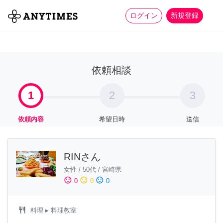
more_horiz
全て
修理・組立
家事
ログイン
新規登録
依頼相談
1
2
3
依頼内容
希望日時
送信
RINさん
女性
/
50代
/
宮崎県
sentiment_satisfied
sentiment_neutral
sentiment_dissatisfied
0
0
0
restaurant
料理
▸ 料理教室