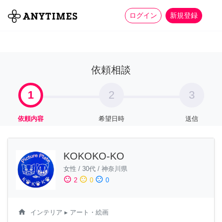
more_horiz
全て
修理・組立
家事
ログイン
新規登録
依頼相談
1
2
3
依頼内容
希望日時
送信
KOKOKO-KO
女性
/
30代
/
神奈川県
sentiment_satisfied
sentiment_neutral
sentiment_dissatisfied
2
0
0
home
インテリア
▸ アート・絵画