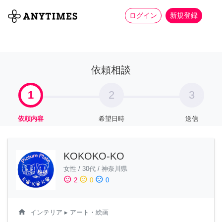
more_horiz
全て
修理・組立
家事
ログイン
新規登録
依頼相談
1
2
3
依頼内容
希望日時
送信
KOKOKO-KO
女性
/
30代
/
神奈川県
sentiment_satisfied
sentiment_neutral
sentiment_dissatisfied
2
0
0
home
インテリア
▸ アート・絵画