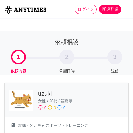
more_horiz
全て
修理・組立
家事
ログイン
新規登録
依頼相談
1
2
3
依頼内容
希望日時
送信
uzuki
女性
/
20代
/
福島県
sentiment_satisfied
sentiment_neutral
sentiment_dissatisfied
0
0
0
class
趣味・習い事
▸ スポーツ・トレーニング