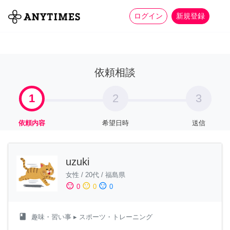
more_horiz
全て
修理・組立
家事
ログイン
新規登録
依頼相談
1
2
3
依頼内容
希望日時
送信
uzuki
女性
/
20代
/
福島県
sentiment_satisfied
sentiment_neutral
sentiment_dissatisfied
0
0
0
class
趣味・習い事
▸ スポーツ・トレーニング