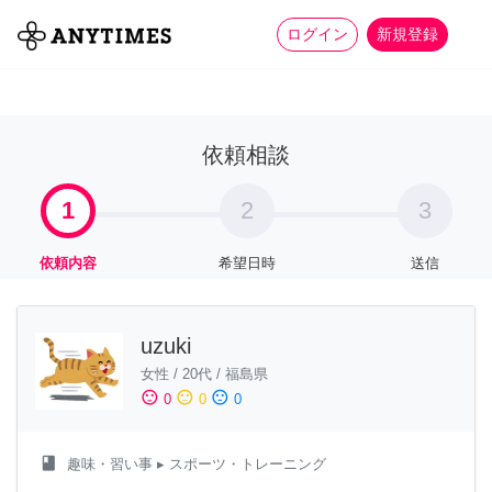
more_horiz
全て
修理・組立
家事
ログイン
新規登録
依頼相談
1
2
3
依頼内容
希望日時
送信
uzuki
女性
/
20代
/
福島県
sentiment_satisfied
sentiment_neutral
sentiment_dissatisfied
0
0
0
class
趣味・習い事
▸ スポーツ・トレーニング