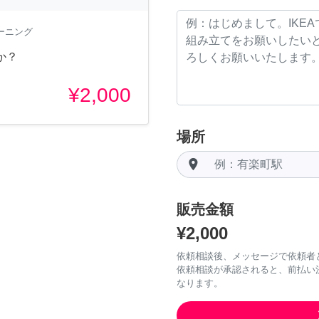
ーニング
か？
¥2,000
場所
room
販売金額
¥2,000
依頼相談後、メッセージで依頼者
依頼相談が承認されると、前払い
なります。