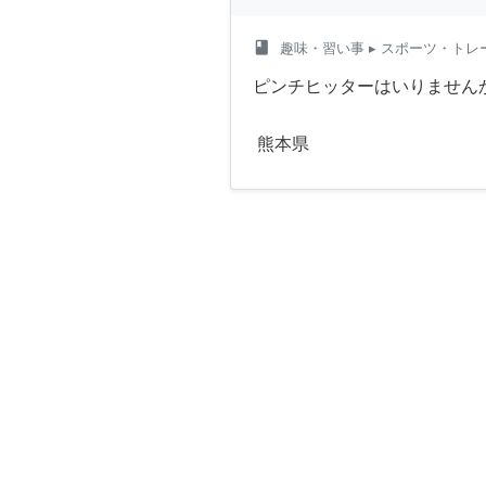
class
趣味・習い事
▸ スポーツ・トレ
ピンチヒッターはいりません
熊本県