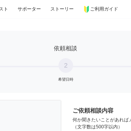
more_horiz
インテリア
趣味・習い事
ペット
料理
スト
サポーター
ストーリー
ご利用ガイド
依頼相談
2
希望日時
ご依頼相談内容
何か聞きたいことがあれば
（文字数は500字以内）