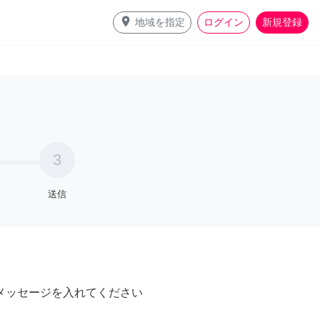
place
地域を指定
ログイン
新規登録
3
送信
メッセージを入れてください