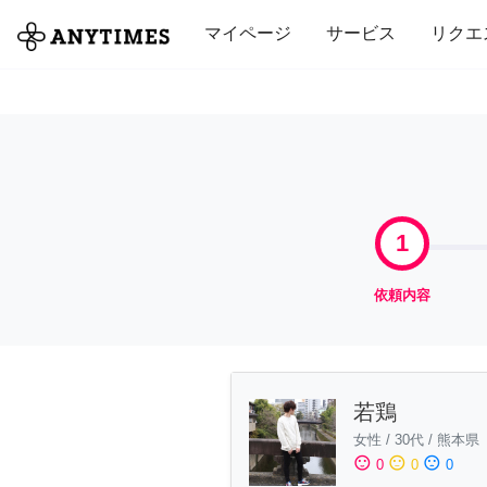
全て
修理・組立
家事
引っ越し
マイページ
サービス
リクエ
1
依頼内容
若鶏
女性
/
30代
/
熊本県
sentiment_satisfied
sentiment_neutral
sentiment_dissatisfied
0
0
0