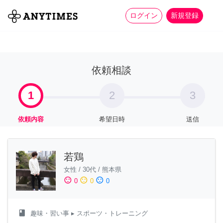
more_horiz
全て
修理・組立
家事
ログイン
新規登録
依頼相談
1
2
3
依頼内容
希望日時
送信
若鶏
女性
/
30代
/
熊本県
sentiment_satisfied
sentiment_neutral
sentiment_dissatisfied
0
0
0
class
趣味・習い事
▸ スポーツ・トレーニング