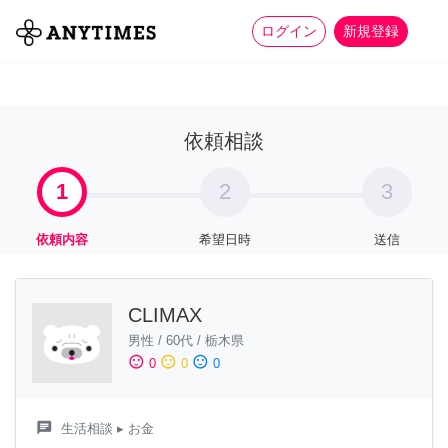
more_horiz
全て
修理・組立
家事
ログイン
新規登録
依頼相談
1
2
3
依頼内容
希望日時
送信
CLIMAX
男性
/
60代
/
栃木県
sentiment_satisfied
sentiment_neutral
sentiment_dissatisfied
0
0
0
chat
生活相談
▸ お金