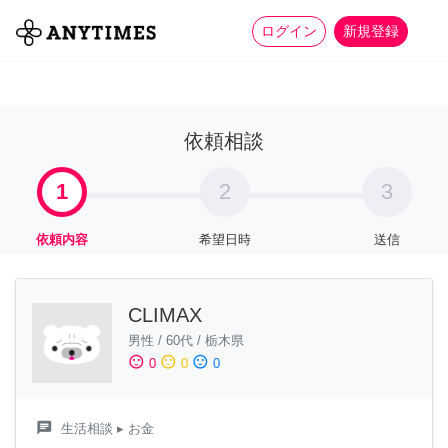
more_horiz
全て
修理・組立
家事
ログイン
新規登録
依頼相談
1
2
3
依頼内容
希望日時
送信
CLIMAX
男性
/
60代
/
栃木県
sentiment_satisfied
sentiment_neutral
sentiment_dissatisfied
0
0
0
chat
生活相談
▸ お金