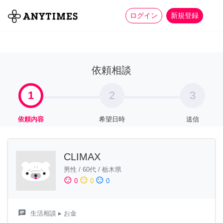
more_horiz
全て
修理・組立
家事
ログイン
新規登録
依頼相談
1
2
3
依頼内容
希望日時
送信
CLIMAX
男性
/
60代
/
栃木県
sentiment_satisfied
sentiment_neutral
sentiment_dissatisfied
0
0
0
chat
生活相談
▸ お金