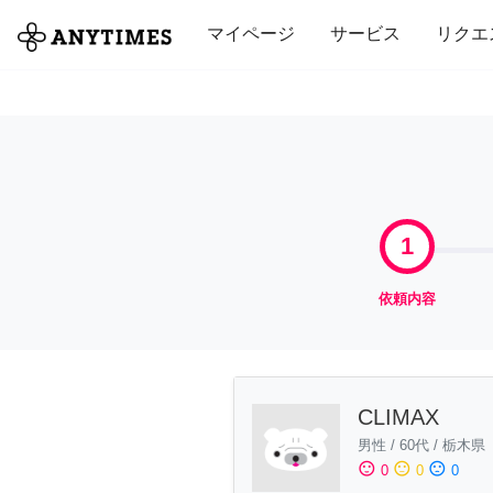
全て
修理・組立
家事
引っ越し
マイページ
サービス
リクエ
1
依頼内容
CLIMAX
男性
/
60代
/
栃木県
sentiment_satisfied
sentiment_neutral
sentiment_dissatisfied
0
0
0