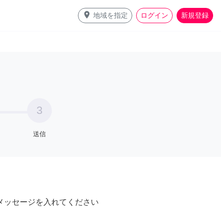
place
地域を指定
ログイン
新規登録
3
送信
メッセージを入れてください