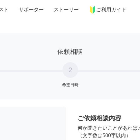
more_horiz
インテリア
趣味・習い事
ペット
料理
スト
サポーター
ストーリー
ご利用ガイド
依頼相談
2
希望日時
ご依頼相談内容
何か聞きたいことがあれば
（文字数は500字以内）