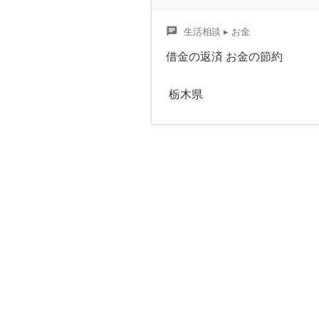
chat
生活相談
▸ お金
借金の返済 お金の節約
栃木県