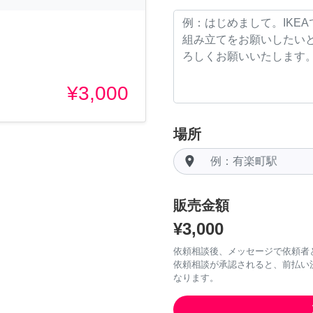
¥3,000
場所
room
販売金額
¥3,000
依頼相談後、メッセージで依頼者
依頼相談が承認されると、前払い
なります。